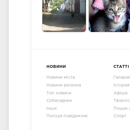
НОВИНИ
СТАТТІ
Новини міста
Галере
Новини региона
Істория
Топ новини
Афіша
Собеседник
Творчіс
Інше
Пошук 
Поліція повідомляє
Спорт