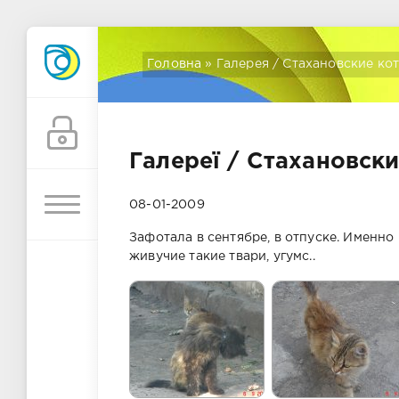
Головна
» Галерея / Стахановские ко
Галереї
/ Стахановски
08-01-2009
Зафотала в сентябре, в отпуске. Именно к
живучие такие твари, угумс..