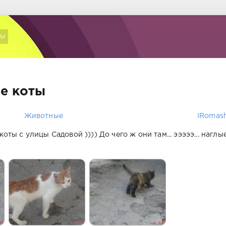
ты
е коты
Животные
IRomas
оты с улицы Садовой )))) До чего ж они там... эээээ... наглы