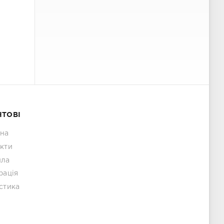
НТОВІ
вна
кти
ила
рація
стика