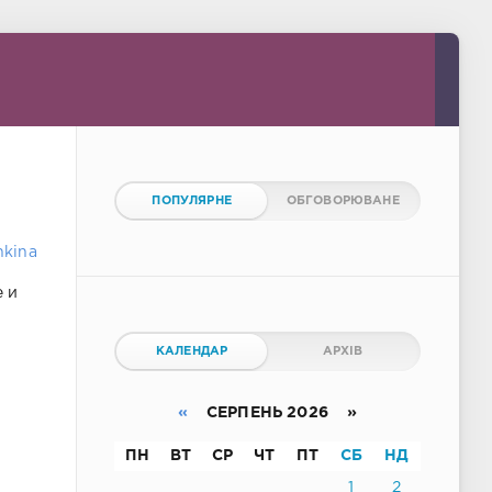
ПОПУЛЯРНЕ
ОБГОВОРЮВАНЕ
hkina
е и
КАЛЕНДАР
АРХІВ
«
СЕРПЕНЬ 2026 »
ПН
ВТ
СР
ЧТ
ПТ
СБ
НД
1
2