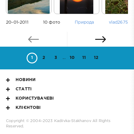
20-01-2011
10 фото
Природа
vlad2675
1
2
3
...
10
11
12
НОВИНИ
СТАТТІ
КОРИСТУВАЧЕВІ
КЛІЄНТОВІ
Copyright © 2004–2023
Kadiivka-Stakhanov
All Rights
Reserved.