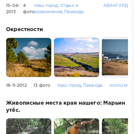
15-04-
4
Наш город
,
Отдых и
АВАНГАРД
2013
фото
развлечения
,
Природа
Окрестности
18-11-2012
13 фото
Наш город
,
Природа
ozonizer
Живописные места края нашего: Марьин
утёс.