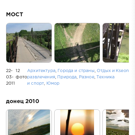
МОСТ
22-
12
Архитектура
,
Города и страны
,
Отдых и
Kseon
03-
фото
развлечения
,
Природа
,
Разное
,
Техника
2011
и спорт
,
Юмор
донец 2010