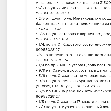
металопл.окна, новая крыша, цена 31500у
•3/3 по ул.К.Либкнехта, пл.50кв.м., выс
т.8-068-69-61-830.
• 2/5 эт. дома по ул. Мананкова, р-н 
балкон, паркет, плитка, подоконники из 
т.80504226024
• 5\5 по ул.Нестерова в кирпичном доме, п
т.8-050-107-38-50
• 1/4, по ул. О. Кошевого, состояние жило
80953028127
3/5 по пр.Ленина, р-н Ромашки, комнаты 
т.8-066-567-81-74
• 1/4 по пр. Ленина угловая, вода пост., ж
• 9/9 на Южном, в хор. сост., крыша не те
• 3/9 по ул. Стаханова, не угловая, жилая,
• 9/9 по ул 70 лет Октября, напротив СШ
угловая, ц.6500 у.е., т. 80953028127
• 5/5 пр.Ленина д.62а, комнаты изолирова
80953028127
• 1/5 по ул. Стаханова 17, квартира для ре
• 7/9 по ул. Н. Курченко, кирпичный дом