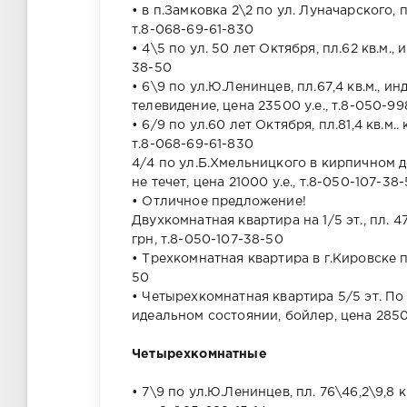
• в п.Замковка 2\2 по ул. Луначарского, 
т.8-068-69-61-830
• 4\5 по ул. 50 лет Октября, пл.62 кв.м.
38-50
• 6\9 по ул.Ю.Ленинцев, пл.67,4 кв.м., 
телевидение, цена 23500 у.е., т.8-050-9
• 6/9 по ул.60 лет Октября, пл.81,4 кв.м.
т.8-068-69-61-830
4/4 по ул.Б.Хмельницкого в кирпичном до
не течет, цена 21000 у.е., т.8-050-107-38
• Отличное предложение!
Двухкомнатная квартира на 1/5 эт., пл. 4
грн, т.8-050-107-38-50
• Трехкомнатная квартира в г.Кировске по
50
• Четырехкомнатная квартира 5/5 эт. По 
идеальном состоянии, бойлер, цена 28500
Четырехкомнатные
• 7\9 по ул.Ю.Ленинцев, пл. 76\46,2\9,8