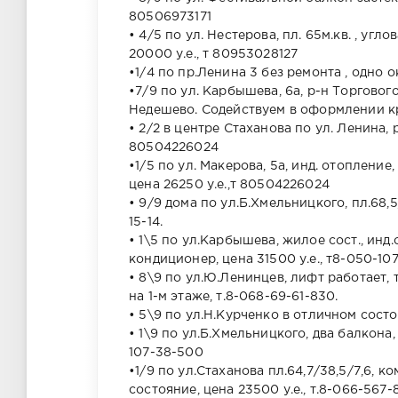
80506973171
• 4/5 по ул. Нестерова, пл. 65м.кв. , уг
20000 у.е., т 80953028127
•1/4 по пр.Ленина 3 без ремонта , одно 
•7/9 по ул. Карбышева, 6а, р-н Торговог
Недешево. Содействуем в оформлении кре
• 2/2 в центре Стаханова по ул. Ленина, 
80504226024
•1/5 по ул. Макерова, 5а, инд. отопление
цена 26250 у.е.,т 80504226024
• 9/9 дома по ул.Б.Хмельницкого, пл.68,5/
15-14.
• 1\5 по ул.Карбышева, жилое сост., инд
кондиционер, цена 31500 у.е., т8-050-10
• 8\9 по ул.Ю.Ленинцев, лифт работает, 
на 1-м этаже, т.8-068-69-61-830.
• 5\9 по ул.Н.Курченко в отличном состо
• 1\9 по ул.Б.Хмельницкого, два балкона,
107-38-500
•1/9 по ул.Стаханова пл.64,7/38,5/7,6,
состояние, цена 23500 у.е., т.8-066-567-