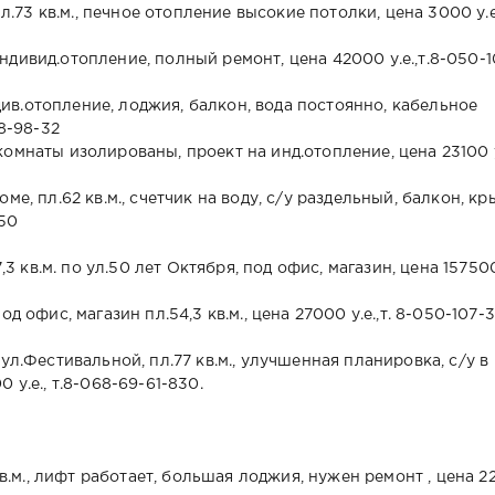
пл.73 кв.м., печное отопление высокие потолки, цена 3000 у.е
, индивид.отопление, полный ремонт, цена 42000 у.е.,т.8-050-1
индив.отопление, лоджия, балкон, вода постоянно, кабельное
98-98-32
. комнаты изолированы, проект на инд.отопление, цена 23100 у
ме, пл.62 кв.м., счетчик на воду, с/у раздельный, балкон, к
-50
7,3 кв.м. по ул.50 лет Октября, под офис, магазин, цена 15750
д офис, магазин пл.54,3 кв.м., цена 27000 у.е.,т. 8-050-107-
ул.Фестивальной, пл.77 кв.м., улучшенная планировка, с/у в
 у.е., т.8-068-69-61-830.
 кв.м., лифт работает, большая лоджия, нужен ремонт , цена 