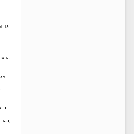
рыша
 окна
дом
м.
, т
ьшая,