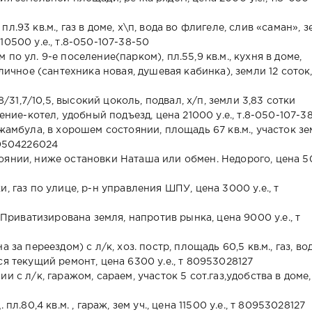
.93 кв.м., газ в доме, х\п, вода во флигеле, слив «саман», 
0500 у.е., т.8-050-107-38-50
по ул. 9-е поселение(парком), пл.55,9 кв.м., кухня в доме,
личное (сантехника новая, душевая кабинка), земли 12 соток,
8/31,7/10,5, высокий цоколь, подвал, х/п, земли 3,83 сотки
ение-котел, удобный подъезд, цена 21000 у.е., т.8-050-107-3
жамбула, в хорошем состоянии, площадь 67 кв.м., участок з
 80504226024
оянии, ниже остановки Наташа или обмен. Недорого, цена 
йки, газ по улице, р-н управления ШПУ, цена 3000 у.е., т
 Приватизирована земля, напротив рынка, цена 9000 у.е., т
за переездом) с л/к, хоз. постр, площадь 60,5 кв.м., газ, вод
я текущий ремонт, цена 6300 у.е., т 80953028127
 с л/к, гаражом, сараем, участок 5 сот.газ,удобства в доме,
л.80,4 кв.м. , гараж, зем уч., цена 11500 у.е., т 80953028127