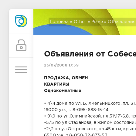
Головна
»
Other
»
Різне
» Объявления
Объявления от Собес
23/07/2008 17:59
ПРОДАЖА, ОБМЕН
КВАРТИРЫ
Однокомнатные
• 4\4 дома по ул. Б. Хмельницкого, пл. 3
16000 у.е., т. 8-095-688-15-14.
• 9\9 по ул.Олимпийской, пл.31\17\6.8, тр
•5/5 по ул.Стаханова, в жилом состоянии,
•2\2 по ул.Островского, пл.45 кв.м, кры
6500 у.е., т.8-050-32-873-53