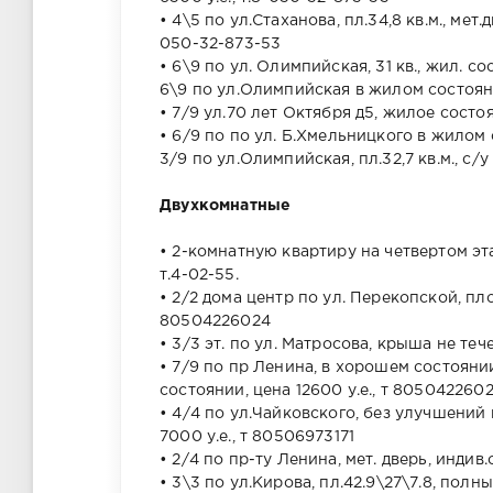
• 4\5 по ул.Стаханова, пл.34,8 кв.м., мет.
050-32-873-53
• 6\9 по ул. Олимпийская, 31 кв., жил. со
6\9 по ул.Олимпийская в жилом состоянии
• 7/9 ул.70 лет Октября д5, жилое состоян
• 6/9 по по ул. Б.Хмельницкого в жилом 
3/9 по ул.Олимпийская, пл.32,7 кв.м., с/у
Двухкомнатные
• 2-комнатную квартиру на четвертом эт
т.4-02-55.
• 2/2 дома центр по ул. Перекопской, пло
80504226024
• 3/3 эт. по ул. Матросова, крыша не теч
• 7/9 по пр Ленина, в хорошем состояни
состоянии, цена 12600 у.е., т 805042260
• 4/4 по ул.Чайковского, без улучшений
7000 у.е., т 80506973171
• 2/4 по пр-ту Ленина, мет. дверь, индив
• 3\3 по ул.Кирова, пл.42.9\27\7.8, полн