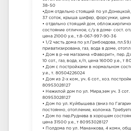
38-50
•Дом отдельно стоящий по ул.Донецкой, пл
37 соток, крыша шифер, форсунки, цена 1
• отдельно стоящий дом, облож.кирпичом 
состояние отличное, с/у в доме- сост. от
цена 21000 у.е., т.8-067-997-90-36
• 1/2 часть дома по ул.Грибоедова, пл.59,
приватизирована, газ, вода в доме, отопл
• Дом в р-не магазина «Фаворит», пер. Д
10 сот., газ, вода, х/п, цена 16000 у.е., т
• Дом с постройками в нормальном сост
у.е., т. 80504226024
• Дом из 2-х ком., уч. 6 сот., хоз. постро
80953028127
• Нежилой дом по ул. Мира,зем уч. 3 сот.
80953028127
• Дом по ул. Куйбышева (вниз по Гагарина 
постоянно, отопление, колонка. Требуетс
• Дом по пер.Руднева в хорошем состоянии
цена 31500 у.е., т 80953028127
• Полдома по ул. Мананкова, 4 комн, общ. п