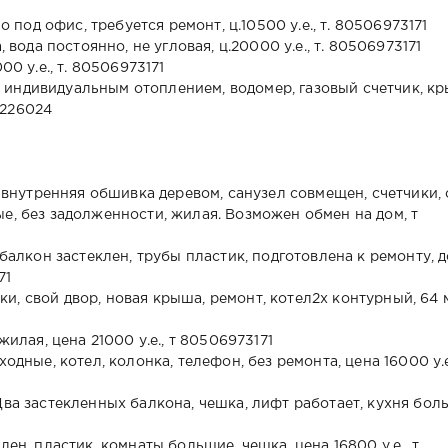
о под офис, требуется ремонт, ц.10500 у.е., т. 80506973171
, вода постоянно, не угловая, ц.20000 у.е., т. 80506973171
00 у.е., т. 80506973171
, с индивидуальным отоплением, водомер, газовый счетчик, к
04226024
, внутренняя обшивка деревом, санузел совмещен, счетчики,
е, без задолженности, жилая. Возможен обмен на дом, т
 балкон застеклен, трубы пластик, подготовлена к ремонту, 
71
чики, свой двор, новая крыша, ремонт, котел2х контурный, 64 
жилая, цена 21000 у.е., т 80506973171
одные, котел, колонка, телефон, без ремонта, цена 16000 у.е.
Два застекленных балкона, чешка, лифт работает, кухня бол
ен, пластик, комнаты большие, чешка, цена 16800 у.е., т.