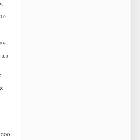
.,
07-
.е.,
рыша
0
38-
22000