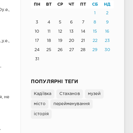
ПН
ВТ
СР
ЧТ
ПТ
СБ
НД
у.е.,
1
2
3
4
5
6
7
8
9
й
10
11
12
13
14
15
16
17
18
19
20
21
22
23
у.е.,
24
25
26
27
28
29
30
31
,
ПОПУЛЯРНІ ТЕГИ
Кадіївка
Стаханов
музей
я, не
місто
перейменування
історія
,