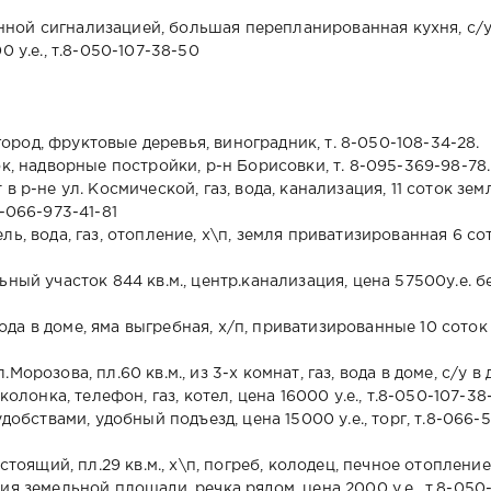
ранной сигнализацией, большая перепланированная кухня, с/
 у.е., т.8-050-107-38-50
огород, фруктовые деревья, виноградник, т. 8-050-108-34-28.
к, надворные постройки, р-н Борисовки, т. 8-095-369-98-78.
 р-не ул. Космической, газ, вода, канализация, 11 соток зем
-066-973-41-81
ь, вода, газ, отопление, х\п, земля приватизированная 6 сот
ный участок 844 кв.м., центр.канализация, цена 57500у.е. б
 вода в доме, яма выгребная, х/п, приватизированные 10 соток
орозова, пл.60 кв.м., из 3-х комнат, газ, вода в доме, с/у в 
колонка, телефон, газ, котел, цена 16000 у.е., т.8-050-107-38
добствами, удобный подъезд, цена 15000 у.е., торг, т.8-066-
стоящий, пл.29 кв.м., х\п, погреб, колодец, печное отопление,
я земельной площади, речка рядом, цена 2000 у.е., т.8-050