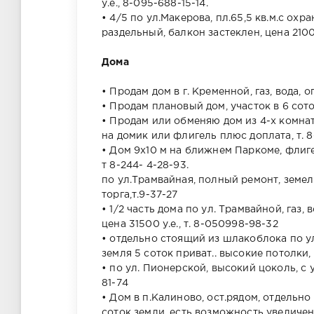
у.е., 8-095-688-15-14.
• 4/5 по ул.Макерова, пл.65,5 кв.м.с ох
раздельный, балкон застеклен, цена 21000
Дома
• Продам дом в г. Кременной, газ, вода, 
• Продам плановый дом, участок в 6 сото
• Продам или обменяю дом из 4-х комнат в
на домик или флигель плюс доплата, т. 8
• Дом 9х10 м на ближнем Паркоме, флигел
т 8-244- 4-28-93.
по ул.Трамвайная, полный ремонт, земель
торга,т.9-37-27
• 1/2 часть дома по ул. Трамвайной, газ,
цена 31500 у.е., т. 8-050998-98-32
• отдельно стоящий из шлакоблока по ул.М
земля 5 соток приват.. высокие потолки, 
• по ул. Пионерской, высокий цоколь, с у
81-74
• Дом в п.Калиново, ост.рядом, отдельно 
соток земли, есть возможность увеличени