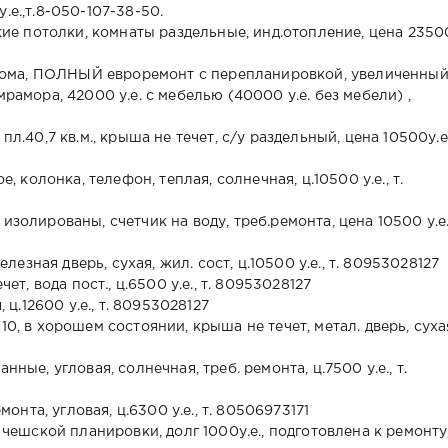
.е.,т.8-050-107-38-50.
окие потолки, комнаты раздельные, инд.отопление, цена 23500
роддома, ПОЛНЫЙ евроремонт с перепланировкой, увеличенны
мрамора, 42000 у.е. с мебелью (40000 у.е. без мебели) ,
л.40,7 кв.м., крыша не течет, с/у раздельный, цена 10500у.е.,
е, колонка, телефон, теплая, солнечная, ц.10500 у.е., т.
изолированы, счетчик на воду, треб.ремонта, цена 10500 у.е.
елезная дверь, сухая, жил. сост, ц.10500 у.е., т. 80953028127
чет, вода пост., ц.6500 у.е., т. 80953028127
 ц.12600 у.е., т. 80953028127
10, в хорошем состоянии, крыша не течет, метал. дверь, суха
нные, угловая, солнечная, треб. ремонта, ц.7500 у.е., т.
монта, угловая, ц.6300 у.е., т. 80506973171
, чешской планировки, долг 1000у.е., подготовлена к ремонту