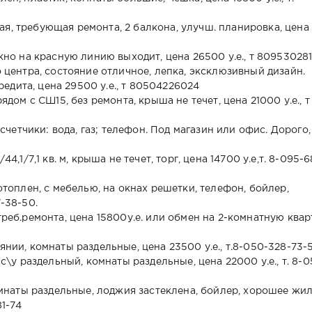
ловая, требующая ремонта, 2 балкона, улучш. планировка, цена
окно на красную линию выходит, цена 26500 у.е., т 80953028
о центра, состояние отличное, лепка, эксклюзивный дизайн.
дита, цена 29500 у.е., т 80504226024
рядом с СШ15, без ремонта, крыша не течет, цена 21000 у.е., т
, счетчики: вода, газ; телефон. Под магазин или офис. Дорого,
44,1/7,1 кв. м, крыша не течет, торг, цена 14700 у.е,т. 8-095-
.отоплен, с мебелью, на окнах решетки, телефон, бойлер,
7-38-50.
треб.ремонта, цена 15800у.е. или обмен на 2-комнатную ква
янии, комнаты раздельные, цена 23500 у.е., т.8-050-328-73-
 с\у раздельный, комнаты раздельные, цена 22000 у.е., т. 8-0
 комнаты раздельные, лоджия застеклена, бойлер, хорошее жи
81-74