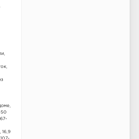
у
ли,
ок,
ез
доме,
-50
567-
 16,9
-107-