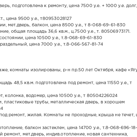
дверь, подготовлена к ремонту, цена 7500 у.е. + 1000 у.е. долг,
ст., цена 9500 у.е., т80953028127
, мет.дверь, балкон, цена 8500 у.е., т 8-068-69-61-830
ие, общая площадь 36,6 кв.м., ц.7500 у.е., т. 80506973171.
состоянии, цена 10500 у.е., т.8-068-69-61-830
 раздельный, цена 7000 у.е., т.8-066-567-81-74
аже, комнаты изолированы, р-н пр.50 лет Октября, кафе «Яг
щадь 48,5 кв.м. подготовлена под ремонт, цена 11550 у.е., т
ет, колонка, водомер, цена 10500 у.е., т 80504226024
и, пластиковые трубы, металлическая дверь, в хорошем
24
 под ремонт, жилая. Комнаты не проходные, крыша не течет, 
.отопление, балкон застеклен, цена 14700 у.е., т.8-068-696-18
ый ремонт, мет.дверь, индив.отопление, новая сантехника,