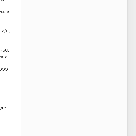
земли
 х/п,
8-50.
емли
5000
а -