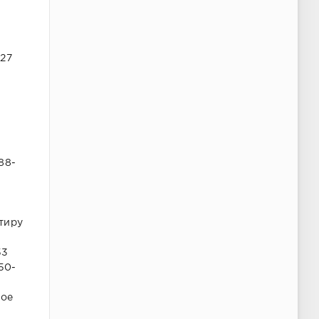
127
688-
ртиру
53
50-
лое