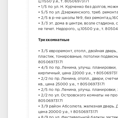
ц.11550 у.е., т. 80506973171
• 1/5 по ул. Н. Курченко без долгов, можн
• 5/5 по ул. Дзержинского, треб. ремонта
• 2/5 в р-не школы №9, без ремонта,ц.160
• 3/3 эт. дома в центре, возле стадиона
не течет. Недорого., ц.10500 у.е., т. 805
Трехкомнатные
• 3/5 евроремонт, отопл., двойная дверь
пластик, тонированые, потолки подвесны
80506973171
• 4/5 по пр. Ленина, улучш. планировки,
кирпичный, цена 22000 у.е., т 805069731
• 2/2 по пр. Ленина, отопл., двери, счет
кв., цена 25000 у.е., т 80506973171
• 2/5 по пр. Ленина, улучш. планировки, 
• 2/2 по ул. Островского комнаты не прох
80506973171
• 3/9 район Абсолюта, железная дверь. 
цена 20000 у.е., т 80506973171
• 8/9 по ул. Фестивальной балкон застекл