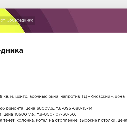
 от Собеседника
едника
1,6 кв. м, центр, арочные окна, напротив ТД «Киевский», цена
еб ремонта, цена 6800у.е., т.8-095-688-15-14.
 цена 10500 у.е., т.8-050-107-38-50.
ша течет, колонка, котел на отопление, высокие потолки, цен