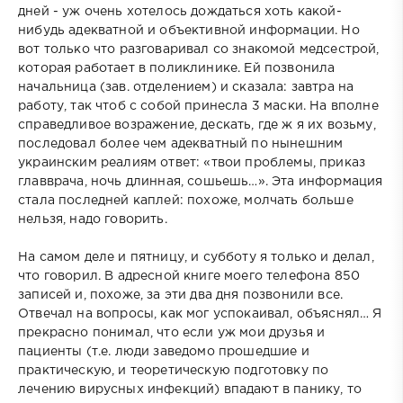
дней - уж очень хотелось дождаться хоть какой-
нибудь адекватной и объективной информации. Но
вот только что разговаривал со знакомой медсестрой,
которая работает в поликлинике. Ей позвонила
начальница (зав. отделением) и сказала: завтра на
работу, так чтоб с собой принесла 3 маски. На вполне
справедливое возражение, дескать, где ж я их возьму,
последовал более чем адекватный по нынешним
украинским реалиям ответ: «твои проблемы, приказ
главврача, ночь длинная, сошьешь…». Эта информация
стала последней каплей: похоже, молчать больше
нельзя, надо говорить.
На самом деле и пятницу, и субботу я только и делал,
что говорил. В адресной книге моего телефона 850
записей и, похоже, за эти два дня позвонили все.
Отвечал на вопросы, как мог успокаивал, объяснял… Я
прекрасно понимал, что если уж мои друзья и
пациенты (т.е. люди заведомо прошедшие и
практическую, и теоретическую подготовку по
лечению вирусных инфекций) впадают в панику, то