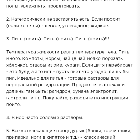
полы, увлажнять, проветривать.
2. Категорически не заставлять есть. Если просит
(если хочется) - легкое, углеводное, жидкое.
3. Пить (поить). Пить (поить). Пить (поить)!!!
Температура жидкости равна температуре тела. Пить
много. Компоты, морсы, чай (в чай мелко порезать
яблочко), отвары изюма, кураги. Если дитя перебирает
- это буду, а это нет - пусть пьет что угодно, лишь бы
пил. Идеально для питья - готовые растворы для
пероральной регидратации. Продаются в аптеках и
должны там быть: регидрон, хумана электролит,
гастролит и т.д. Покупайте, разводите по инструкции,
поите.
4. В нос часто солевые растворы.
5. Все «отвлекающие процедуры» (банки, горчичники,
припарки, ноги в кипятке и т.д.) - классический