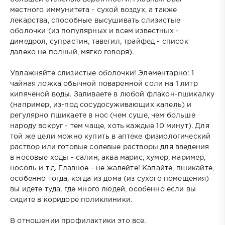
местного иммунитета - сухой воздух, а также
лекарства, способные высушивать слизистые
оболочки (из популярных и всем известных -
димедрол, супрастин, тавегил, трайфед - список
далеко не полный, мягко говоря).
Увлажняйте слизистые оболочки! Элементарно: 1
чайная ложка обычной поваренной соли на 1 литр
кипяченой воды. Заливаете в любой флакон-пшикалку
(например, из-под сосудосуживающих капель) и
регулярно пшикаете в нос (чем суше, чем больше
народу вокруг - тем чаще, хоть каждые 10 минут). Для
той же цели можно купить в аптеке физиологический
раствор или готовые солевые растворы для введения
в носовые ходы - салин, аква марис, хумер, маример,
носоль и т.д. Главное - не жалейте! Капайте, пшикайте,
особенно тогда, когда из дома (из сухого помещения)
вы идете туда, где много людей, особенно если вы
сидите в коридоре поликлиники.
В отношении профилактики это все.