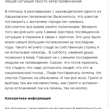
общая ситуация просто катастрофическая.
В пятницу я разговаривал с руководителем одного из
Харьковских телеканалов. Выяснилось, что шансов
поговорить с жителями города нет никаких.
Абсолютно все время занято политиками. Вечером
того же дня шло шоу Савика Шустера, посвященное
ситуации в Украине в связи с гриппом. Это шоу было
моим самым большим потрясением за последние
годы: такого жгучего стыда за собственную страну я
не испытывал никогда… В субботу, наивная душа,
позвонил в Киев. Говорил не с самыми последними
людьми на телевидении. Сказал, что готов приехать,
что стыдно, что надо успокоить людей, что это ж
национальный позор… Люди постарались помочь. Не
смогли. Причин не объясняли. И так все ясно. Грипп и
выборы так же несовместимы, как грипп и аспирин -
куча осложнений (не на печень, так на мозги).
Конкретная информация
На Украине с максимально возможной вероятностью