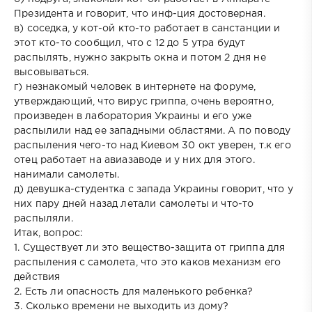
Президента и говорит, что инф-ция достоверная.
в) соседка, у кот-ой кто-то работает в санстанции и
этот кто-то сообщил, что с 12 до 5 утра будут
распылять, нужно закрыть окна и потом 2 дня не
высовываться.
г) незнакомый человек в интернете на форуме,
утверждающий, что вирус гриппа, очень вероятно,
произведен в лаборатория Украины и его уже
распылили над ее западными областями. А по поводу
распыления чего-то над Киевом 30 окт уверен, т.к его
отец работает на авиазаводе и у них для этого.
нанимали самолеты.
д) девушка-студентка с запада Украины говорит, что у
них пару дней назад летали самолеты и что-то
распыляли.
Итак, вопрос:
1. Существует ли это вещество-защита от гриппа для
распыления с самолета, что это каков механизм его
действия
2. Есть ли опасность для маленького ребенка?
3. Сколько времени не выходить из дому?