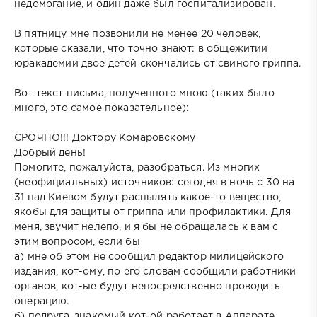
недомогание, и один даже был госпитализирован.
В пятницу мне позвонили не менее 20 человек,
которые сказали, что точно знают: в общежитии
юракадемии двое детей скончались от свиного гриппа.
Вот текст письма, полученного мною (таких было
много, это самое показательное):
СРОЧНО!!! Доктору Комаровскому
Добрый день!
Помогите, пожалуйста, разобраться. Из многих
(неофициальных) источников: сегодня в ночь с 30 на
31 над Киевом будут распылять какое-то вещество,
якобы для защиты от гриппа или профилактики. Для
меня, звучит нелепо, и я бы не обращалась к вам с
этим вопросом, если бы
а) мне об этом не сообщил редактор милицейского
издания, кот-ому, по его словам сообщили работники
органов, кот-ые будут непосредственно проводить
операцию.
б) подруга, знакомый кот-ой работает в Аппарате