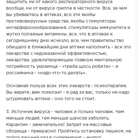
защитить ни от какого респираторного вируса
вообще, ни от вируса гриппа в частности. Все, за чем
вы убиваетесь в аптеках, все эти якобы
противовирусные средства, якобы стимуляторы
интерферонообразования, стимуляторы иммунитета и
жутко полезные витамины, все, что в аптеках к
сегодняшнему дню исчезло, все, чем правительство
обещало в ближайшие дни аптеки наполнить - все это
лекарства с недоказанной эффективностью,
лекарства, удовлетворяющие главную ментальную
потребность украинца - «треба щось робити» - и
россиянина - «надо что-то делать».
Основная польза всех этих лекарств - психотерапия.
Вы верите, вам помогает - я рад за вас, только не надо
штурмовать аптеки - оно того не стоит.
3. Источник вируса - человек и только человек. Чем
меньше людей, тем меньше шансов заболеть.
Карантин - замечательно! Запрет на массовые
сборища - прекрасно! Пройтись остановку пешком, не
пойти лишний раз в супермаркет - мудро!