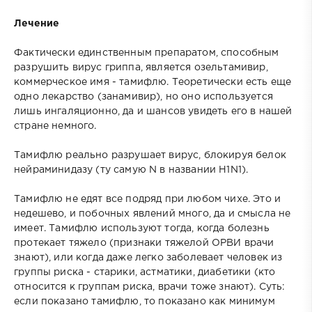
Лечение
Фактически единственным препаратом, способным
разрушить вирус гриппа, является озельтамивир,
коммерческое имя - тамифлю. Теоретически есть еще
одно лекарство (занамивир), но оно используется
лишь ингаляционно, да и шансов увидеть его в нашей
стране немного.
Тамифлю реально разрушает вирус, блокируя белок
нейраминидазу (ту самую N в названии H1N1).
Тамифлю не едят все подряд при любом чихе. Это и
недешево, и побочных явлений много, да и смысла не
имеет. Тамифлю используют тогда, когда болезнь
протекает тяжело (признаки тяжелой ОРВИ врачи
знают), или когда даже легко заболевает человек из
группы риска - старики, астматики, диабетики (кто
относится к группам риска, врачи тоже знают). Суть:
если показано тамифлю, то показано как минимум