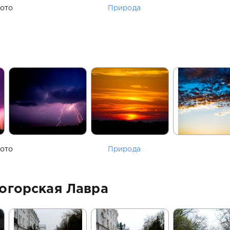
ото
Природа
ото
Природа
огорская Лавра