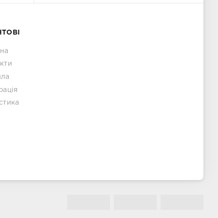
НТОВІ
вна
кти
ила
рація
стика