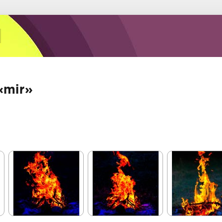
«mir»