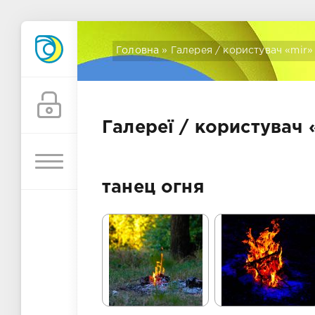
Головна
» Галерея / користувач «mir»
Галереї
/ користувач 
танец огня