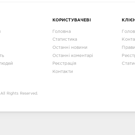
КОРИСТУВАЧЕВІ
КЛІЄ
я
Головна
Голо
Статистика
Конта
Останні новини
Прав
ть
Останні коментарі
Реєст
людей
Реєстрація
Стати
Контакти
All Rights Reserved.