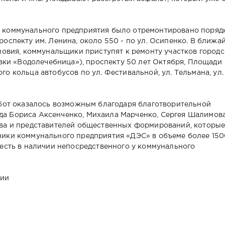
 коммунального предприятия было отремонтировано поряд
роспекту им. Ленина, около 550 - по ул. Осипенко. В ближа
словия, коммунальщики приступят к ремонту участков город
овки «Водолечебница»), проспекту 50 лет Октября, Площади
о кольца автобусов по ул. Фестивальной, ул. Тельмана, ул. 
абот оказалось возможным благодаря благотворительной
а Бориса Аксенченко, Михаила Марченко, Сергея Шалимова
ова и представителей общественных формирований, которы
ники коммунального предприятия «ДЭС» в объеме более 15
 есть в наличии непосредственного у коммунального
ции