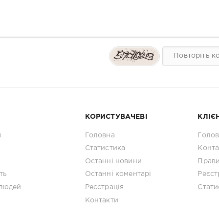
КОРИСТУВАЧЕВІ
КЛІЄ
я
Головна
Голо
Статистика
Конта
Останні новини
Прав
ть
Останні коментарі
Реєст
людей
Реєстрація
Стати
Контакти