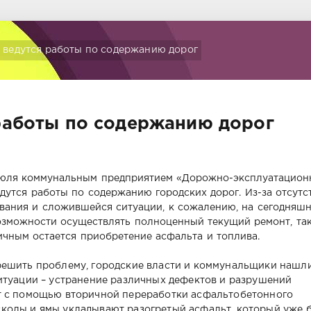
 ведутся работы по содержанию дорог
 работы по содержанию дорог
июля коммунальным предприятием «Дорожно-эксплуатацион
дутся работы по содержанию городских дорог. Из-за отсутс
вания и сложившейся ситуации, к сожалению, на сегодняш
озможности осуществлять полноценный текущий ремонт, так
чным остается приобретение асфальта и топлива.
решить проблему, городские власти и коммунальщики нашл
итуации – устранение различных дефектов и разрушений
т с помощью вторичной переработки асфальтобетонного
 сколы и ямы укладывают разогретый асфальт, который уже 