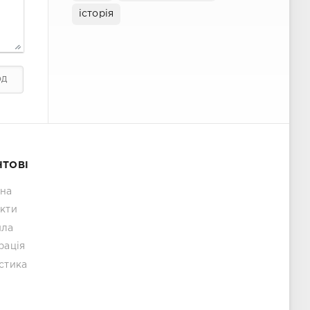
історія
НТОВІ
вна
кти
ила
рація
стика