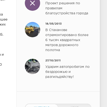
Проект решения по
правилам
благоустройства города
ка
йшее
18/05/2013
ских
В Стаханове
Б.
отремонтировано более
6 тысяч квадратных
метров дорожного
полотна
 и
е
27/10/2011
00
Ударим автопробегом по
бездорожью и
разгильдяйству!