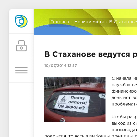
Головна
»
Новини міста
» В Стаханове
В Стаханове ведутся
10/07/2014 12:17
С начала 
служба» ве
финансиро
день нет в
проблемати
Чтобы раз
выход из с
производя
покрытия, то есть в выбоины, трещины,