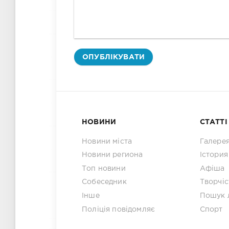
ОПУБЛІКУВАТИ
НОВИНИ
СТАТТІ
Новини міста
Галере
Новини региона
Істория
Топ новини
Афіша
Собеседник
Творчіс
Інше
Пошук 
Поліція повідомляє
Спорт